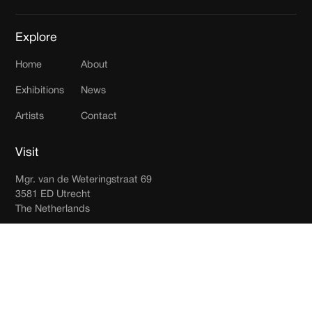
Explore
Home
About
Exhibitions
News
Artists
Contact
Visit
Mgr. van de Weteringstraat 69
3581 ED Utrecht
The Netherlands
Join our newsletter
Receive updates in your inbox.