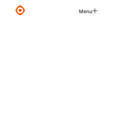
Menu
Close
Vouwwerk 5
Polly Kunst
Year
Dimenions